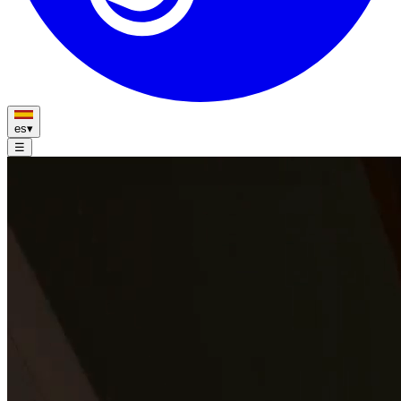
es
▾
☰