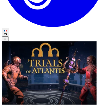
fr
▾
☰